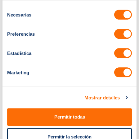
solicitudes sobre
Selección
Necesarias
características del
de
equipo, certificaciones o
consentimiento
demostraciones.
Preferencias
Segmenta por región,
idioma o
Estadística
especialización para
tener éxito a nivel
global.
Marketing
Mostrar detalles
Hub de
Permitir todas
Ventas
Permitir la selección
Haz seguimiento desde