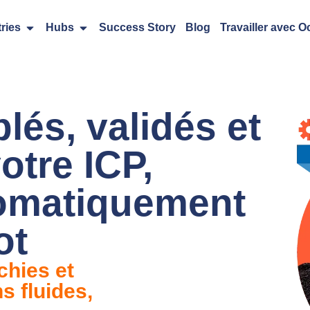
ries
Hubs
Success Story
Blog
Travailler avec O
lés, validés et
otre ICP,
tomatiquement
ot
chies et
s fluides,