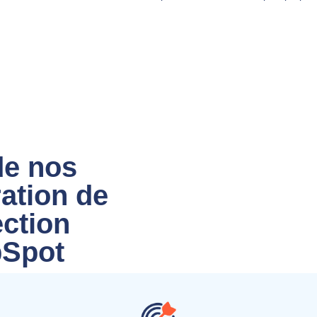
de nos
ation de
ction
bSpot