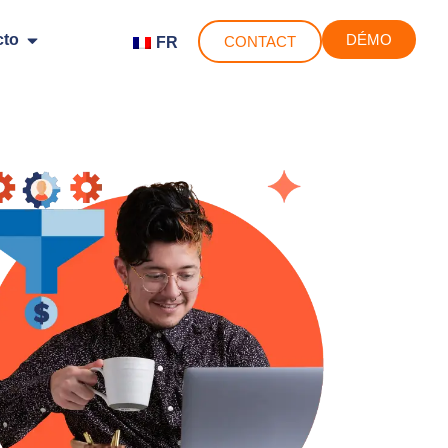
cto
DÉMO
CONTACT
FR