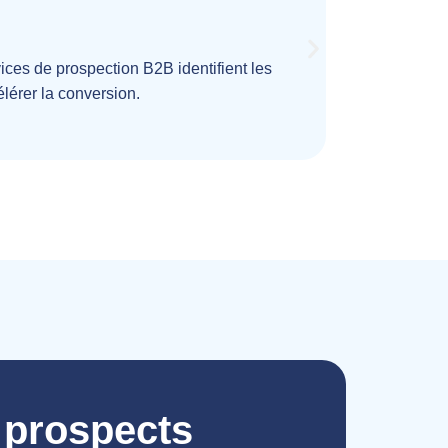
Fini les s
vices de prospection B2B identifient les
(entreprise
élérer la conversion.
 prospects