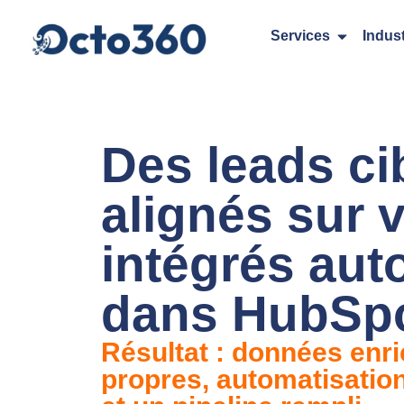
Services
Indust
Des leads cib
alignés sur v
intégrés au
dans HubSp
Résultat : données enri
propres, automatisation