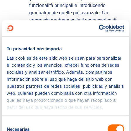
funzionalità principali e introducendo
gradualmente quelle più avanzate. Un
approccio graduale evita il sovraccarico di
informazioni e consente ai membri del team di
padroneggiare ogni area prima di passare ad
altre.
Tu privacidad nos importa
Incorporare pratica ed esercizi pratici:
Imparare facendo è fondamentale. Includete
Las cookies de este sitio web se usan para personalizar
esercizi pratici, simulazioni e scenari reali
el contenido y los anuncios, ofrecer funciones de redes
nelle vostre sessioni di formazione.
sociales y analizar el tráfico. Además, compartimos
Incoraggiate i membri del team a utilizzare
información sobre el uso que haga del sitio web con
attivamente HubSpot durante la formazione
nuestros partners de redes sociales, publicidad y análisis
web, quienes pueden combinarla con otra información
per rafforzare l'apprendimento e la fiducia.
que les haya proporcionado o que hayan recopilado a
Personalizzare i contenuti in base a ruoli e
partir del uso que haya hecho de sus servicios.
responsabilità:
Adattate i contenuti della
formazione ai diversi ruoli all'interno
dell'organizzazione. I team di vendita hanno
Selección
Necesarias
bisogno di una formazione diversa da quella
de