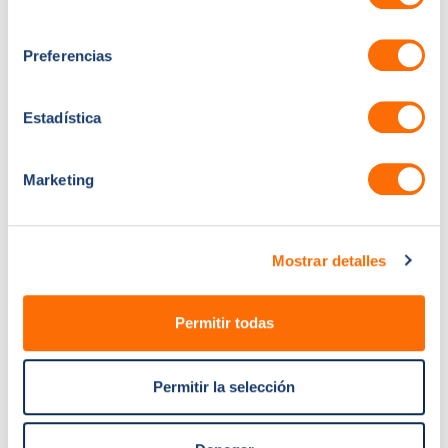
consentimiento
dei team di marketing o di assistenza.
Concentratevi sulle funzioni e sui flussi di
Preferencias
lavoro di HubSpot più rilevanti per le
responsabilità specifiche di ciascun team.
Estadística
Formazione continua e risorse per il
miglioramento continuo
HubSpot è in continua
evoluzione con nuove funzionalità e aggiornamenti.
Marketing
La formazione non deve essere un evento unico,
ma un processo continuo.
Istituire sessioni di formazione periodiche
Mostrar detalles
di aggiornamento:
Programmate sessioni di
aggiornamento periodiche per rafforzare i
concetti chiave, introdurre nuove funzionalità
Permitir todas
e affrontare qualsiasi domanda o problema
emergente. Gli aggiornamenti regolari
Permitir la selección
mantengono le conoscenze di HubSpot
fresche e prevengono il decadimento delle
competenze.