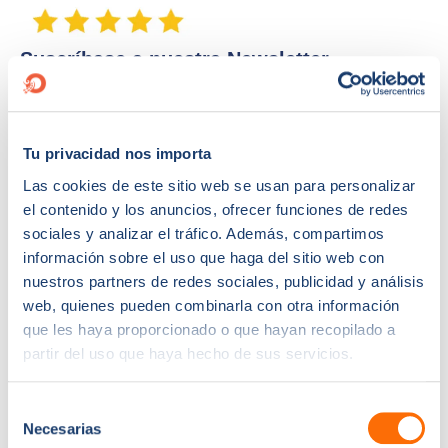
Suscríbase a nuestra Newsletter
Tu privacidad nos importa
Las cookies de este sitio web se usan para personalizar
el contenido y los anuncios, ofrecer funciones de redes
sociales y analizar el tráfico. Además, compartimos
información sobre el uso que haga del sitio web con
nuestros partners de redes sociales, publicidad y análisis
web, quienes pueden combinarla con otra información
que les haya proporcionado o que hayan recopilado a
Necesitamos la información de contacto que nos proporciona para ponernos en
contacto sobre nuestros productos y servicios. Puede darse de baja de estas
partir del uso que haya hecho de sus servicios.
comunicaciones en cualquier momento. Para obtener información sobre cómo darse de
baja, así como sobre nuestras prácticas de privacidad y nuestro compromiso de
proteger su privacidad, consulte nuestra Política de privacidad.
Selección
Necesarias
de