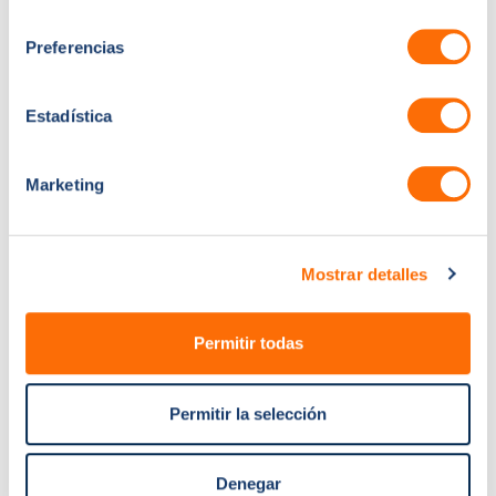
Servicios
Páginas
consentimiento
Integración de HubSpot
Inicio
Preferencias
con WhatsApp + Agentes
Casos de éxito
de IA
Estadística
Blog
Automatización de la IA
Contacto
de Enginy para el
Marketing
crecimiento de las salidas
Calcula el ROI de
y las canalizaciones
implantar Hubspot
Sistema Telefónico en la
Calcule el coste total de
Mostrar detalles
Nube de Aircall
propiedad de su HubSpot
Habla con
Auditoría y optimización
Permitir todas
nosotros
de tu entorno HubSpot
España:
+34 930
Servicios de agentes de
Permitir la selección
346 643
inteligencia artificial (IA)
ESTADOS UNIDOS:
Servicios de prospección
+1 (213) 698-8175
Denegar