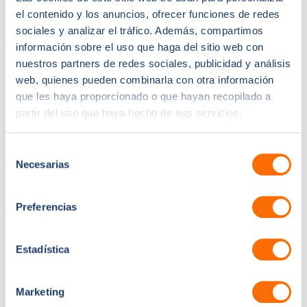
el contenido y los anuncios, ofrecer funciones de redes
Paneles de control en tiempo real para que los
sociales y analizar el tráfico. Además, compartimos
departamentos de ventas y marketing supervisen
información sobre el uso que haga del sitio web con
nuestros partners de redes sociales, publicidad y análisis
conjuntamente el rendimiento, segmentado por
web, quienes pueden combinarla con otra información
zonas geográficas y canales.
que les haya proporcionado o que hayan recopilado a
partir del uso que haya hecho de sus servicios.
Establezca alertas para las campañas con bajo
rendimiento en los indicadores clave de
rendimiento basados en el valor a pesar de los
Selección
Necesarias
de
elevados volúmenes de clientes potenciales.
consentimiento
Los resultados:
Preferencias
El impacto fue inmediato. Mapon se dio cuenta de que,
mientras que Meta Ads atraía a más clientes potenciales,
Estadística
Google Ads conseguía acuerdos de mayor valor con
flotas más grandes. Al sincronizar los datos de los
clientes potenciales cerrados con las plataformas
Marketing
publicitarias, tanto Google como Meta Ads empezaron a