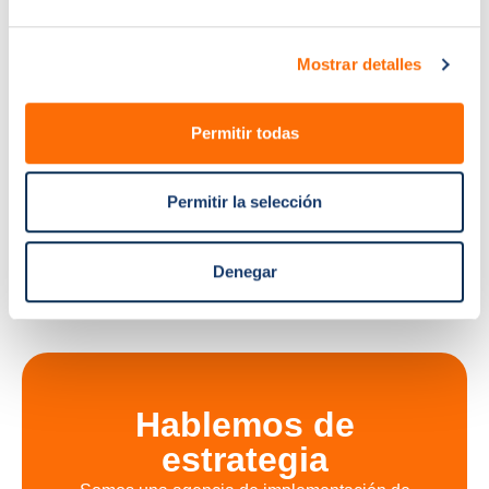
optimizar para
conversiones reales
- no sólo formularios.
Los índices de conversión de clientes potenciales a
Mostrar detalles
clientes finales mejoraron en 41%, y el valor medio de los
acuerdos de los canales de pago aumentó en 26% en el
Permitir todas
primer trimestre.
El marketing y las ventas trabajan ahora a partir de una
Permitir la selección
fuente de verdad compartida, y el presupuesto
publicitario de Mapon está totalmente alineado con los
resultados empresariales, no con métricas de vanidad.
Denegar
Hablemos de
estrategia