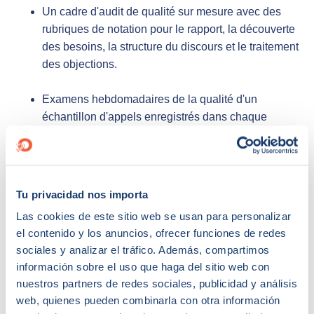
Un cadre d'audit de qualité sur mesure avec des
rubriques de notation pour le rapport, la découverte
des besoins, la structure du discours et le traitement
des objections.
Examens hebdomadaires de la qualité d'un
échantillon d'appels enregistrés dans chaque
région de vente
Des tableaux de bord de coaching en temps réel
pour fournir aux représentants un retour
Tu privacidad nos importa
d'information ciblé et des domaines d'amélioration.
Las cookies de este sitio web se usan para personalizar
el contenido y los anuncios, ofrecer funciones de redes
Intégration de mesures de la qualité dans les
sociales y analizar el tráfico. Además, compartimos
examens hebdomadaires des activités, y compris
información sobre el uso que haga del sitio web con
les taux de résolution des objections et le respect
nuestros partners de redes sociales, publicidad y análisis
des scripts.
web, quienes pueden combinarla con otra información