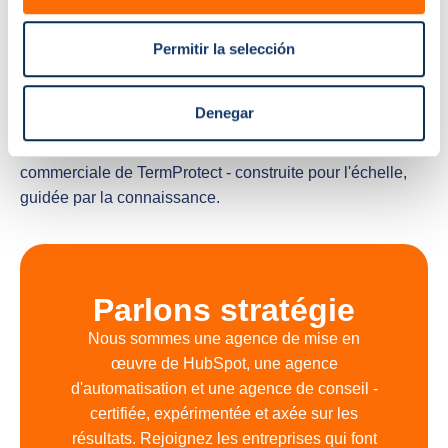
ajustements en temps réel.
L'efficacité des ventes s'est considérablement améliorée,
Permitir la selección
aidant l'équipe à maintenir des taux de conversion élevés
alors même que le volume de prospects augmentait. La
Denegar
boucle de rétroaction structurée établie par les audits
d'appels fait désormais partie intégrante de la culture
commerciale de TermProtect - construite pour l'échelle,
guidée par la connaissance.
Parlons stratégie
Nous sommes une agence de mise en
œuvre de HubSpot, une agence
d'automatisation et une agence de conseil -
certifiée, expérimentée et axée sur les
résultats. Rejoignez les entreprises qui font