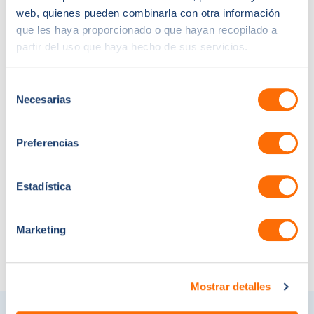
web, quienes pueden combinarla con otra información
que les haya proporcionado o que hayan recopilado a
Fabricant et installateur de fenêtres
partir del uso que haya hecho de sus servicios.
| 50+ employés | Mise en œuvre de
l'IA pour le service à la clientèle
Selección
Necesarias
de
ITS MOVE est un établissement post-secondaire
consentimiento
italien de premier plan qui se consacre à la
formation de techniciens hautement qualifiés
Preferencias
dans les domaines de la mobilité durable, de la
logistique et de l'industrie 4.0.
Estadística
1er septembre 2025
Marketing
Mostrar detalles